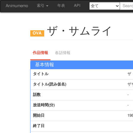
Animumemo
索引
年表
API
ザ・サムライ
作品情報
各話情報
基本情報
タイトル
ザ
タイトル(読み仮名)
ザ
話数
-
放送時間(分)
-
開始日
19
終了日