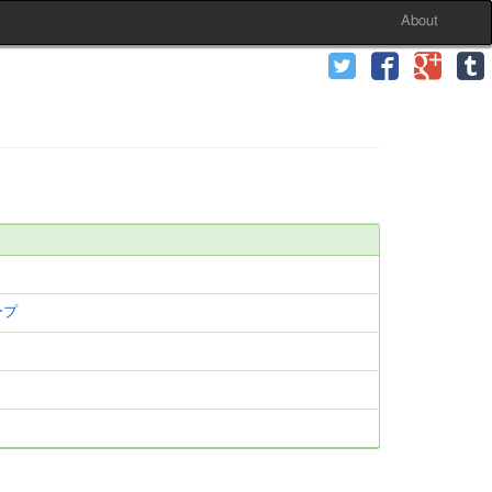
About
ープ