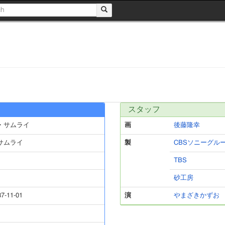
スタッフ
・サムライ
画
後藤隆幸
サムライ
製
CBSソニーグル
TBS
砂工房
87-11-01
演
やまざきかずお