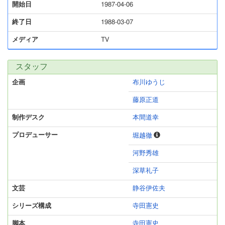
開始日
1987-04-06
終了日
1988-03-07
メディア
TV
スタッフ
企画
布川ゆうじ
藤原正道
制作デスク
本間道幸
プロデューサー
堀越徹
河野秀雄
深草礼子
文芸
静谷伊佐夫
シリーズ構成
寺田憲史
脚本
寺田憲史