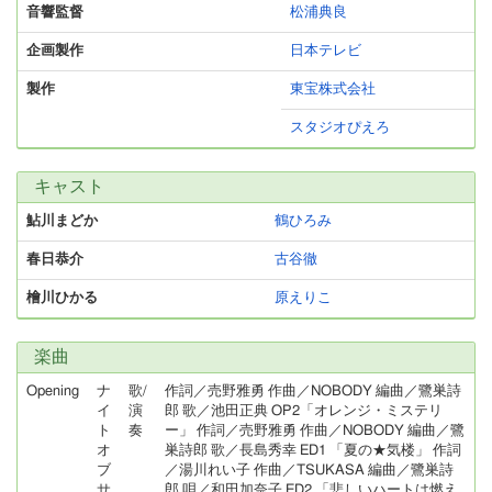
音響監督
松浦典良
企画製作
日本テレビ
製作
東宝株式会社
スタジオぴえろ
キャスト
鮎川まどか
鶴ひろみ
春日恭介
古谷徹
檜川ひかる
原えりこ
楽曲
Opening
ナ
歌/
作詞／売野雅勇 作曲／NOBODY 編曲／鷺巣詩
イ
演
郎 歌／池田正典 OP2「オレンジ・ミステリ
ト
奏
ー」 作詞／売野雅勇 作曲／NOBODY 編曲／鷺
オ
巣詩郎 歌／長島秀幸 ED1 「夏の★気楼」 作詞
ブ
／湯川れい子 作曲／TSUKASA 編曲／鷺巣詩
サ
郎 唄／和田加奈子 ED2 「悲しいハートは燃え