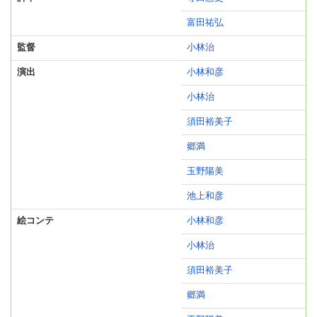
富田祐弘
監督
小林治
演出
小林和彦
小林治
須田裕美子
郷満
玉野陽美
池上和彦
絵コンテ
小林和彦
小林治
須田裕美子
郷満