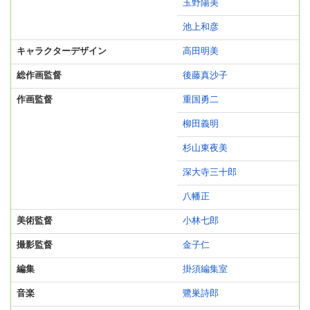
玉野陽美
池上和彦
キャラクターデザイン
高田明美
総作画監督
後藤真沙子
作画監督
重国勇二
柳田義明
杉山東夜美
深大寺三十郎
八幡正
美術監督
小林七郎
撮影監督
金子仁
編集
掛須編集室
音楽
鷺巣詩郎