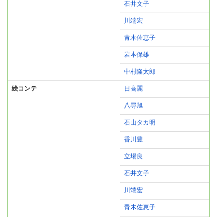
石井文子
川端宏
青木佐恵子
岩本保雄
中村隆太郎
絵コンテ
日高麗
八尋旭
石山タカ明
香川豊
立場良
石井文子
川端宏
青木佐恵子