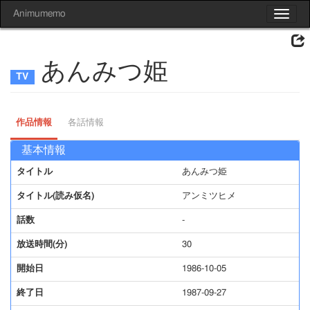
Animumemo
Toggle
navigat
あんみつ姫
作品情報
各話情報
基本情報
タイトル
あんみつ姫
タイトル(読み仮名)
アンミツヒメ
話数
-
放送時間(分)
30
開始日
1986-10-05
終了日
1987-09-27