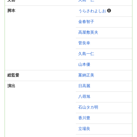
文芸
久島一仁
脚本
うらさわよしお
金春智子
高屋敷英夫
菅良幸
久島一仁
山本優
総監督
案納正美
演出
日高麗
八尋旭
石山タカ明
香川豊
立場良