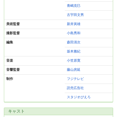
青嶋克巳
古宇田文男
美術監督
新井寅雄
撮影監督
小島秀和
編集
森田清次
坂本雅紀
音楽
小笠原寛
音響監督
藤山房延
制作
フジテレビ
読売広告社
スタジオぴえろ
キャスト