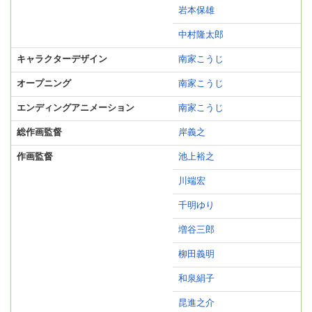
岩本保雄
中村隆太郎
キャラクターデザイン
南家こうじ
オープニング
南家こうじ
エンディングアニメーション
南家こうじ
総作画監督
岸義之
作画監督
池上裕之
川端宏
千明ゆり
増谷三郎
柳田義明
和泉絹子
昆進之介