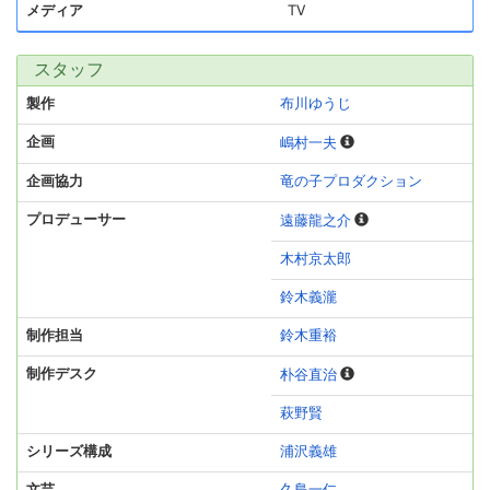
メディア
TV
スタッフ
製作
布川ゆうじ
企画
嶋村一夫
企画協力
竜の子プロダクション
プロデューサー
遠藤龍之介
木村京太郎
鈴木義瀧
制作担当
鈴木重裕
制作デスク
朴谷直治
萩野賢
シリーズ構成
浦沢義雄