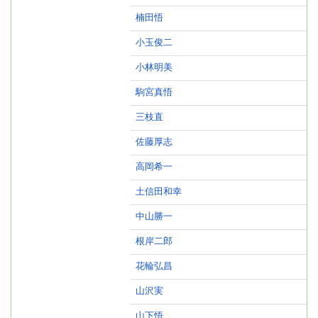
楠田悟
小玉俊二
小林明美
駒宮真悟
三枝直
佐藤厚志
高岡希一
土信田和幸
中山勝一
根岸二郎
花輪弘昌
山沢実
山下悟