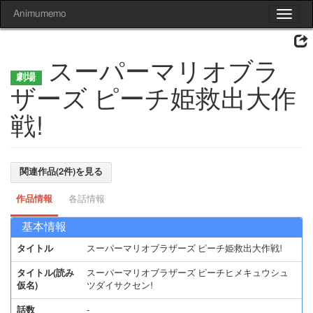
Animumemo
Toggle
navigat
スーパーマリオブラ
ザーズ ピーチ姫救出大作
戦!
関連作品(2件)を見る
作品情報
各話情報
基本情報
タイトル
スーパーマリオブラザーズ ピーチ姫救出大作戦!
タイトル(読み
スーパーマリオブラザーズ ピーチヒメキュウシュ
仮名)
ツダイサクセン!
話数
-