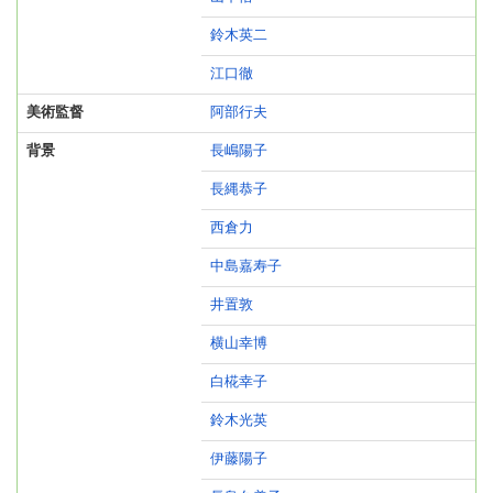
鈴木英二
江口徹
美術監督
阿部行夫
背景
長嶋陽子
長縄恭子
西倉力
中島嘉寿子
井置敦
横山幸博
白椛幸子
鈴木光英
伊藤陽子