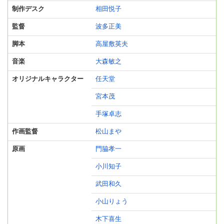
制作デスク
相田悦子
監督
波多正美
脚本
高屋敷英夫
音楽
大森敏之
オリジナルキャラクター
任天堂
宮本茂
手塚卓志
作画監督
松山まや
原画
門脇孝一
小川知子
武田和久
小山りょう
木下喜生