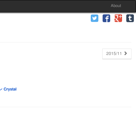
About
2015/11
rystal