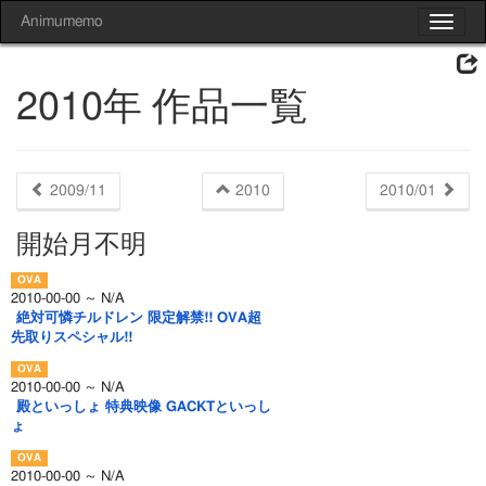
Animumemo
Toggle
navigat
2010年 作品一覧
2009/11
2010
2010/01
開始月不明
2010-00-00 ～ N/A
絶対可憐チルドレン 限定解禁!! OVA超
先取りスペシャル!!
2010-00-00 ～ N/A
殿といっしょ 特典映像 GACKTといっし
ょ
2010-00-00 ～ N/A