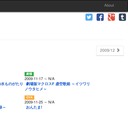
About
2009/12
2009-11-17 ～ N/A
の水ものがたり
劇場版マクロスF 虚空歌姫 ～イツワリ
ノウタヒメ～
2009-11-25 ～ N/A
祭～
おんたま!