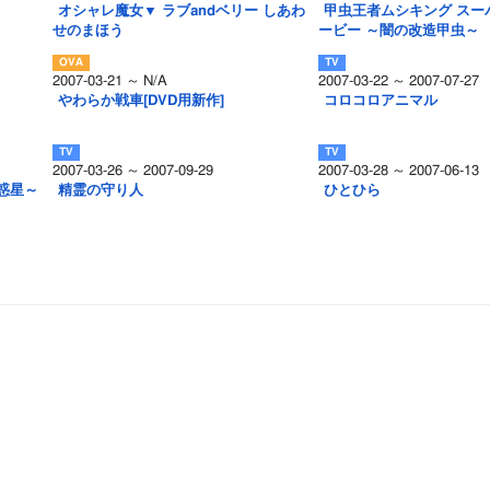
オシャレ魔女▼ ラブandベリー しあわ
甲虫王者ムシキング スー
せのまほう
ービー ～闇の改造甲虫～
2007-03-21 ～ N/A
2007-03-22 ～ 2007-07-27
やわらか戦車[DVD用新作]
コロコロアニマル
2007-03-26 ～ 2007-09-29
2007-03-28 ～ 2007-06-13
惑星～
精霊の守り人
ひとひら