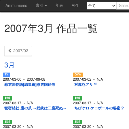
Animumemo
索引
年表
API
2007年3月 作品一覧
2007/02
3月
2007-03-00 ～ 2007-09-08
2007-03-02 ～ N/A
彩雲国物語[総集編]彩雲国絵巻
対魔忍アサギ
2007-03-17 ～ N/A
2007-03-17 ～ N/A
秘密結社 鷹の爪 ～総統は二度死ぬ～
ちびケロ ケロボールの秘密!?
2007-03-20 ～ N/A
2007-03-20 ～ N/A