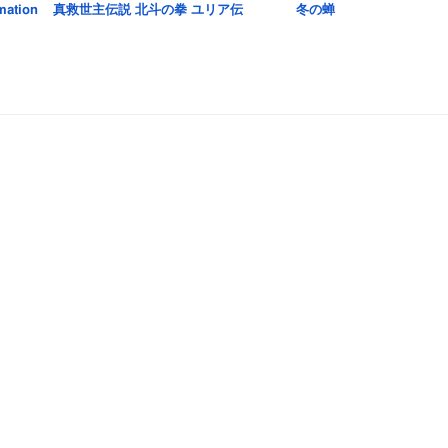
ation
真救世主伝説 北斗の拳 ユリア伝
冬の蝉