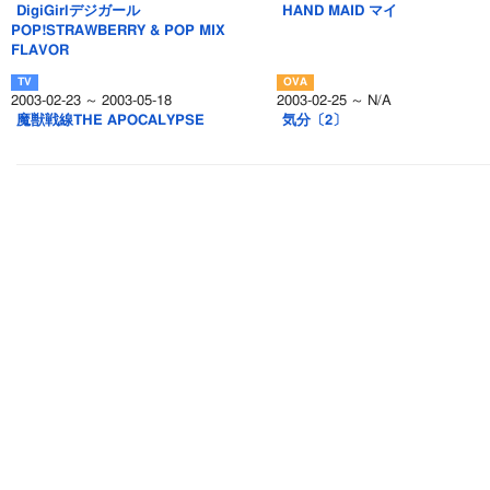
DigiGirlデジガール
HAND MAID マイ
POP!STRAWBERRY & POP MIX
FLAVOR
2003-02-23 ～ 2003-05-18
2003-02-25 ～ N/A
魔獣戦線THE APOCALYPSE
気分〔2〕