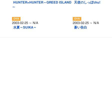
HUNTER×HUNTER～GREED ISLAND
天使のしっぽchu!
～
2003-02-25 ～ N/A
2003-02-25 ～ N/A
水夏～SUIKA～
蒼い告白