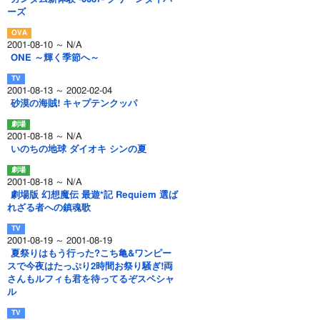
ーズ
2001-08-10 ～ N/A
ONE ～輝く季節へ～
2001-08-13 ～ 2002-02-04
砂漠の海賊! キャプテンクッパ
2001-08-18 ～ N/A
いのちの地球 ダイオキ シンの夏
2001-08-18 ～ N/A
劇場版 幻想魔伝 最遊*記 Requiem 選ば
れざる者への鎮魂歌
2001-08-19 ～ 2001-08-19
夏祭りはもう行った?こち亀&ワンピー
スで今夜はたっぷり2時間お祭り騒ぎ!両
さんもルフィも君を待ってるぞスペシャ
ル