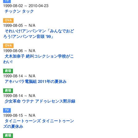
1999-08-02 ～ 2010-04-23
チックン タック
1999-08-05 ～ N/A
それいけ!アンパンマン「みんなでおど
ろう!アンパンマン音頭 '99」
1999-08-06 ～ N/A
犬木加奈子 絶叫コレクション学校がこ
わい!
1999-08-14 ～ N/A
アキハバラ電脳組 2011年の夏休み
1999-08-14 ～ N/A
少女革命 ウテナ アドゥレセンス黙示録
1999-08-15 ～ N/A
タイニートゥーンズ タイニートゥーン
ズの夏休み