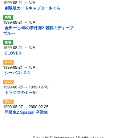
1999-08-21 ～ N/A
劇場版カードキャプターさくら
1999-08-21 ～ N/A
金田一 少年の事件簿2 殺戮のディープ
ブルー
1999-08-21 ～ N/A
CLOVER
1999-08-21 ～ N/A
シーバス1-2-3
1999-08-25 ～ 1999-12-18
トラジマのミーめ
1999-08-27 ～ 2000-02-25
同級生2 Special 卒業生
Copyright © Animumemo. All rights reserved.