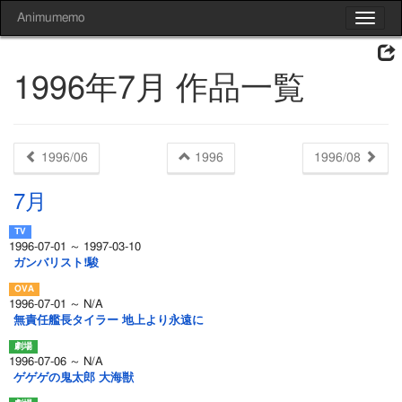
Animumemo
Toggle
navigat
1996年7月 作品一覧
1996/06
1996
1996/08
7月
1996-07-01 ～ 1997-03-10
ガンバリスト!駿
1996-07-01 ～ N/A
無責任艦長タイラー 地上より永遠に
1996-07-06 ～ N/A
ゲゲゲの鬼太郎 大海獣