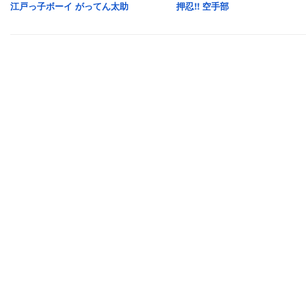
江戸っ子ボーイ がってん太助
押忍!! 空手部