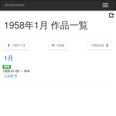
Animumemo
Toggle
navigat
1958年1月 作品一覧
1957/12
1958
1958/02
1月
1958-01-00 ～ N/A
こぶとり