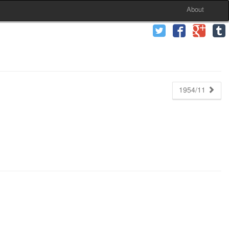
About
1954/11