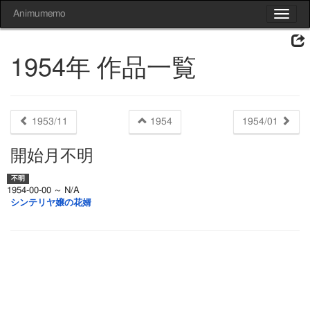
Animumemo
Toggle
navigat
1954年 作品一覧
1953/11
1954
1954/01
開始月不明
1954-00-00 ～ N/A
シンテリヤ嬢の花婿