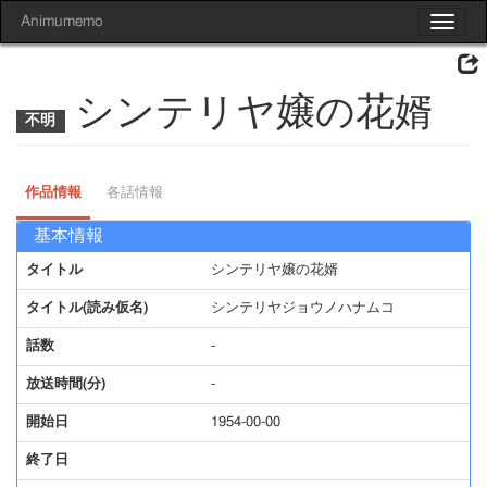
Animumemo
Toggle
navigat
シンテリヤ嬢の花婿
作品情報
各話情報
基本情報
タイトル
シンテリヤ嬢の花婿
タイトル(読み仮名)
シンテリヤジョウノハナムコ
話数
-
放送時間(分)
-
開始日
1954-00-00
終了日