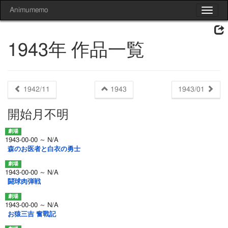
Animumemo
Toggle
navigat
1943年 作品一覧
1942/11
1943
1943/01
開始月不明
1943-00-00 ～ N/A
森のお医者と白衣の勇士
1943-00-00 ～ N/A
闘球肉弾戦
1943-00-00 ～ N/A
お猿三吉 奮戰記