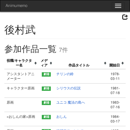
Animumemo
Toggle
navigat
後村武
参加作品一覧
7件
役職/キャラクタ
メデ
ー名
ィア
作品タイトル
開始日
アシスタントアニ
チリンの鈴
1978-
メーター
03-11
キャラクター原画
シリウスの伝説
1981-
07-18
原画
ユニコ 魔法の島へ
1983-
07-16
<おしんの家>原画
おしん
1984-
03-17