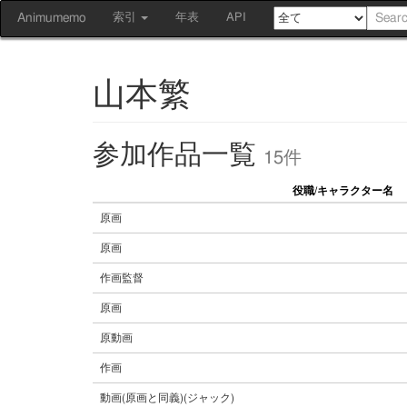
Animumemo
索引
年表
API
山本繁
参加作品一覧
15件
役職/キャラクター名
原画
原画
作画監督
原画
原動画
作画
動画(原画と同義)(ジャック)