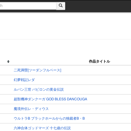
作品タイトル
二死満塁[ツーダンフルベース]
幻夢戦記レダ
ルパン三世 バビロンの黄金伝説
超獣機神ダンクーガ GOD BLESS DANCOUGA
魔境外伝レ・ディウス
ウルトラB ブラックホールからの独裁者B・B
六神合体ゴッドマーズ 十七歳の伝説