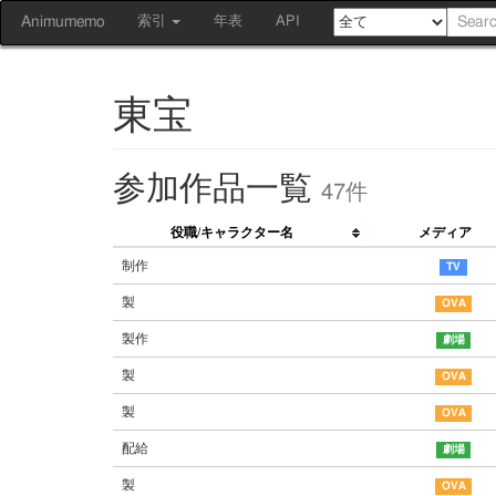
Animumemo
索引
年表
API
東宝
参加作品一覧
47件
役職/キャラクター名
メディア
制作
製
製作
製
製
配給
製