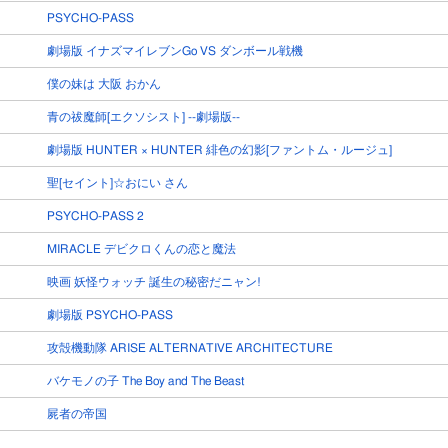
PSYCHO-PASS
劇場版 イナズマイレブンGo VS ダンボール戦機
僕の妹は 大阪 おかん
青の祓魔師[エクソシスト] --劇場版--
劇場版 HUNTER × HUNTER 緋色の幻影[ファントム・ルージュ]
聖[セイント]☆おにい さん
PSYCHO-PASS 2
MIRACLE デビクロくんの恋と魔法
映画 妖怪ウォッチ 誕生の秘密だニャン!
劇場版 PSYCHO-PASS
攻殻機動隊 ARISE ALTERNATIVE ARCHITECTURE
バケモノの子 The Boy and The Beast
屍者の帝国