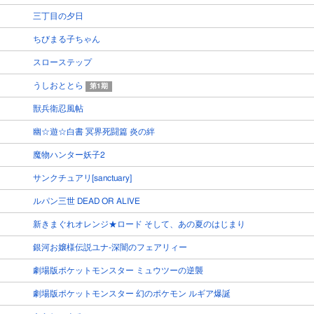
三丁目の夕日
ちびまる子ちゃん
スローステップ
うしおととら
第1期
獣兵衛忍風帖
幽☆遊☆白書 冥界死闘篇 炎の絆
魔物ハンター妖子2
サンクチュアリ[sanctuary]
ルパン三世 DEAD OR ALIVE
新きまぐれオレンジ★ロード そして、あの夏のはじまり
銀河お嬢様伝説ユナ-深闇のフェアリィー
劇場版ポケットモンスター ミュウツーの逆襲
劇場版ポケットモンスター 幻のポケモン ルギア爆誕