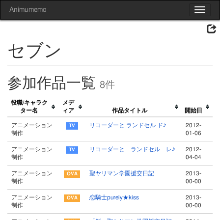
Animumemo
Toggle
navigat
セブン
参加作品一覧
8件
役職/キャラク
メデ
ター名
ィア
作品タイトル
開始日
アニメーション
リコーダーと ランドセル ド♪
2012-
制作
01-06
アニメーション
リコーダーと ランドセル レ♪
2012-
制作
04-04
アニメーション
聖ヤリマン学園援交日記
2013-
制作
00-00
アニメーション
恋騎士purely★kiss
2013-
制作
00-00