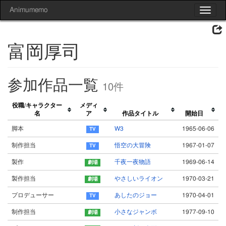
Animumemo
Toggle
navigat
富岡厚司
参加作品一覧
10件
役職/キャラクター
メディ
名
ア
作品タイトル
開始日
脚本
W3
1965-06-06
制作担当
悟空の大冒険
1967-01-07
製作
千夜一夜物語
1969-06-14
製作担当
やさしいライオン
1970-03-21
プロデューサー
あしたのジョー
1970-04-01
制作担当
小さなジャンボ
1977-09-10