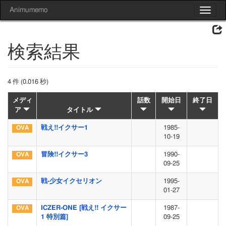
Animumemo
Toggle
navigat
検索結果
4 件 (0.016 秒)
メディ
話数
開始日
終了日
ア
タイトル
戦え!!イクサー1
1985-
10-19
冒険!!イクサー3
1990-
09-25
戦-少女イクセリオン
1995-
01-27
ICZER-ONE [戦え!! イクサー
1987-
1 特別篇]
09-25