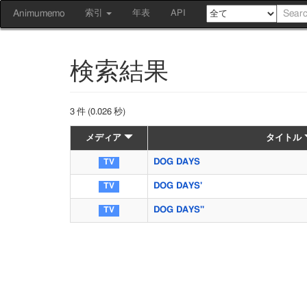
Animumemo
索引
年表
API
検索結果
3 件 (0.026 秒)
メディア
タイトル
DOG DAYS
DOG DAYS'
DOG DAYS''