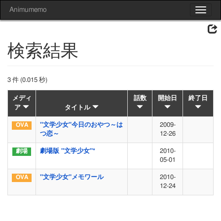
Animumemo
Toggle
navigat
検索結果
3 件 (0.015 秒)
メディ
話数
開始日
終了日
ア
タイトル
"文学少女"今日のおやつ～は
2009-
つ恋～
12-26
劇場版 "文学少女"*
2010-
05-01
"文学少女"メモワール
2010-
12-24