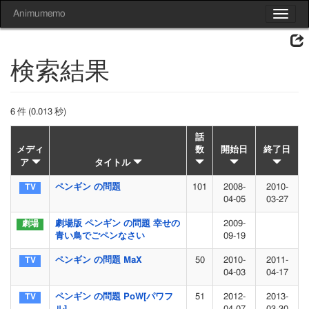
Animumemo
Toggle
navigat
検索結果
6 件 (0.013 秒)
話
メディ
数
開始日
終了日
ア
タイトル
ペンギン の問題
101
2008-
2010-
04-05
03-27
劇場版 ペンギン の問題 幸せの
2009-
青い鳥でごペンなさい
09-19
ペンギン の問題 MaX
50
2010-
2011-
04-03
04-17
ペンギン の問題 PoW[パワフ
51
2012-
2013-