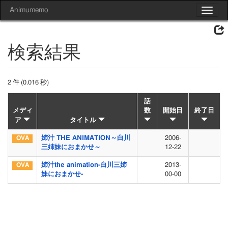
Animumemo
Toggle
navigat
検索結果
2 件 (0.016 秒)
話
メディ
数
開始日
終了日
ア
タイトル
姉汁 THE ANIMATION～白川
2006-
三姉妹におまかせ～
12-22
姉汁the animation-白川三姉
2013-
妹におまかせ-
00-00