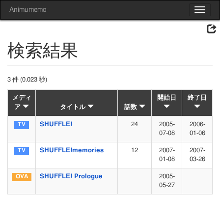
Animumemo
Toggle
navigat
検索結果
3 件 (0.023 秒)
メディ
開始日
終了日
ア
タイトル
話数
SHUFFLE!
24
2005-
2006-
07-08
01-06
SHUFFLE!memories
12
2007-
2007-
01-08
03-26
SHUFFLE! Prologue
2005-
05-27