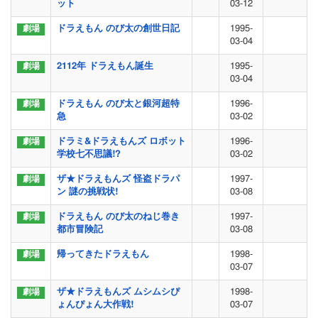
ット
03-12
ドラえもん のび太の創世日記
1995-
03-04
2112年 ドラえもん誕生
1995-
03-04
ドラえもん のび太と銀河超特
1996-
急
03-02
ドラミ&ドラえもんズ ロボット
1996-
学校七不思議!?
03-02
ザ★ドラえもんズ 怪盗ドラパ
1997-
ン 謎の挑戦状!
03-08
ドラえもん のび太のねじ巻き
1997-
都市冒険記
03-08
帰ってきたドラえもん
1998-
03-07
ザ★ドラえもんズ ムシムシぴ
1998-
ょんぴょん大作戦!
03-07