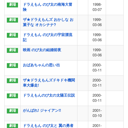
ドラえもん のび太の南海大冒
1998-
険
03-07
ザ★ドラえもんズ おかしな お
1999-
菓子な オカシナナ?
03-06
ドラえもん のび太の宇宙漂流
1999-
記
03-06
映画 のび太の結婚前夜
1999-
03-06
おばあちゃんの思い出
2000-
03-11
ザ★ドラえもんズドキドキ機関
2000-
車大爆走!
03-11
ドラえもんのび太の太陽王伝説
2000-
03-11
がんばれ! ジャイアン!!
2001-
03-10
ドラえもん のび太と 翼の勇者
2001-