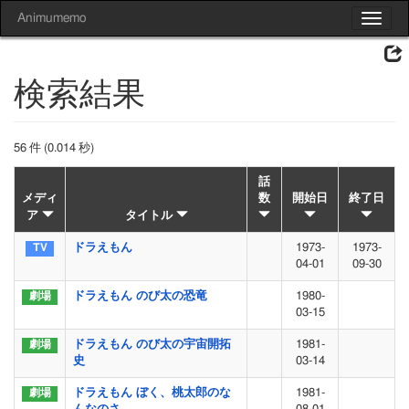
Animumemo
Toggle
navigat
検索結果
56 件 (0.014 秒)
話
メディ
数
開始日
終了日
ア
タイトル
ドラえもん
1973-
1973-
04-01
09-30
ドラえもん のび太の恐竜
1980-
03-15
ドラえもん のび太の宇宙開拓
1981-
史
03-14
ドラえもん ぼく、桃太郎のな
1981-