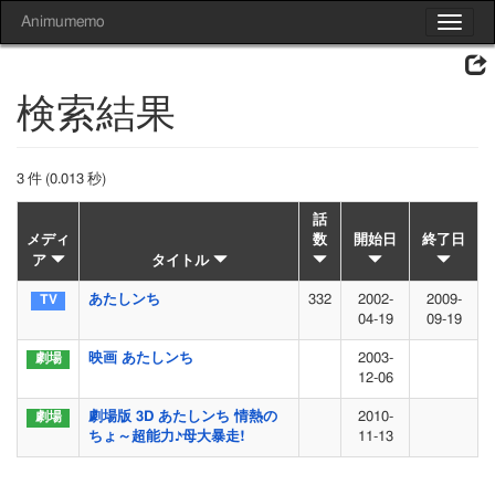
Animumemo
Toggle
navigat
検索結果
3 件 (0.013 秒)
話
メディ
数
開始日
終了日
ア
タイトル
あたしンち
332
2002-
2009-
04-19
09-19
映画 あたしンち
2003-
12-06
劇場版 3D あたしンち 情熱の
2010-
ちょ～超能力♪母大暴走!
11-13