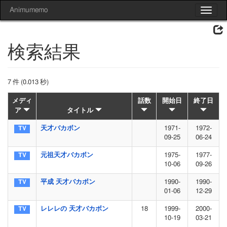
Animumemo
Toggle
navigat
検索結果
7 件 (0.013 秒)
メディ
話数
開始日
終了日
ア
タイトル
天才バカボン
1971-
1972-
09-25
06-24
元祖天才バカボン
1975-
1977-
10-06
09-26
平成 天才バカボン
1990-
1990-
01-06
12-29
レレレの 天才バカボン
18
1999-
2000-
10-19
03-21