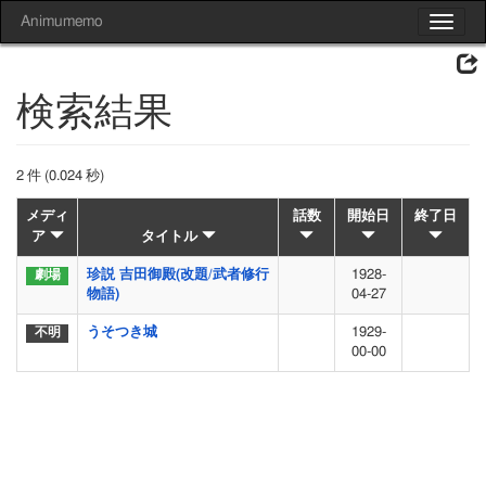
Animumemo
Toggle
navigat
検索結果
2 件 (0.024 秒)
メディ
話数
開始日
終了日
ア
タイトル
珍説 吉田御殿(改題/武者修行
1928-
物語)
04-27
うそつき城
1929-
00-00