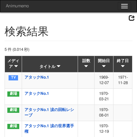
Animumemo
Toggle
navigat
検索結果
5 件 (0.014 秒)
メディ
話数
開始日
終了日
ア
タイトル
アタックNo.1
1969-
1971-
12-07
11-28
アタックNo.1
1970-
03-21
アタックNo.1 涙の回転レシ
1970-
ーブ
08-01
アタックNo.1 涙の世界選手
1970-
権
12-19