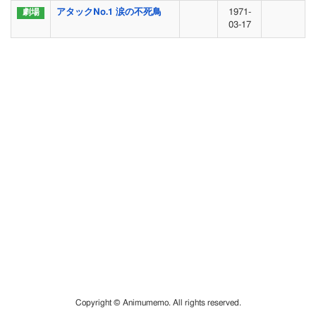
アタックNo.1 涙の不死鳥
1971-
03-17
Copyright © Animumemo. All rights reserved.