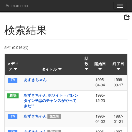
Animumemo
Toggle
navigat
検索結果
5 件 (0.016 秒)
話
メディ
数
開始日
終了日
ア
タイトル
あずきちゃん
1995-
1998-
04-04
03-17
あずきちゃん ホワイト・バレン
1995-
タイン❤恋のチャンスがやって
12-23
きた!!
あずきちゃん
1996-
1997-
第2期
04-02
01-21