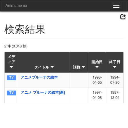
Animumemo
Toggle
navigat
検索結果
2 件 (0.018 秒)
メデ
ィア
開始日
終了日
タイトル
話数
アニメブルーナの絵本
1993-
1994-
04-05
07-30
アニメ ブルーナの絵本[新]
1997-
1997-
04-08
12-04