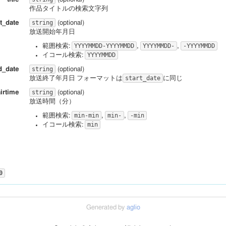
,

""
作品タイトルの検索文字列
,

""
ng"
,

: 
,

"http://json-schema.org/draft-04/schema#"
": 
,

string
r
rt_date
""
(optional)
n
": 
"放送枠時間／収録時間"
,

rray"
 
,

""
放送開始年月日
,

imeRelatedSeriesList"
": 
,

echa
""
ng_times
": 
{

YYYYMMDD-YYYYMMDD
YYYYMMDD-
-YYYYMMDD
範囲検索:
,
,
,

""
ng"
,

t"
,

: 
YYYYMMDD
""
イコール検索:
n
": 
"放送回数"
{

string
d_date
(optional)
sodes
": 
{

ing"
,

start_date
放送終了年月日 フォーマットは
に同じ
": 
,

"6"
ng"
,

on
": 
"タイトル"
,

"その 守りたいものに…"
n
": 
"話数"
string
airtime
(optional)
,

""
ies_id
": 
{

放送時間（分）
,

""
ing"
,

": 
,

r
""
min-min
min-
-min
ng"
,

範囲検索:
,
,
on
": 
"アニメシリーズID"
 
,

""
n
": 
"放送局／劇場／販売元"
min
イコール検索:
": 
,

echa
""
,

""
: 
""
ng"
,

n
": 
"放送期間など"
": 
,

"7"
 
{

0
,

"その 素敵なお仕事を…"
ng"
,

,

""
n
": 
"製作・制作"
,

""
": 
,

r
""
e/search?fields=title,media,start_date&title=魔法少女&media=TV&star
authority_id
": 
{

Generated by
aglio
 
,

""
ng"
,

 
application/json
": 
,

echa
""
n
": 
"製作・制作典拠ID"
,

""