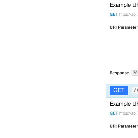
Example U
GET
https://a
URI Paramete
20
Response
Headers
/
GET
:
Content-Type
Example U
Body
GET
https://a
{

URI Paramete
  "
anime_ser
  "
anime_wor