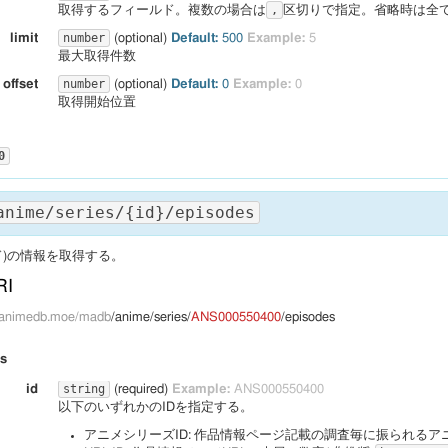
,

,
"TV"
取得するフィールド。複数の場合は
区切りで指定。省略時は全
,

RIA The ANIMATION"
number
limit
(optional)
Default:
500
Example:
5
": 
,

"アリアザアニメーション"
最大取得件数
": 
,

"2005/10/06"
: 
,

"2005/12/29"
number
offset
(optional)
Default:
0
Example:
0
,

""
取得開始位置
": 
,

ing_times
""
": 
,

isodes
""
 
,

""


0
": 
,

"[制作]ハルフィルムメーカー　／　[製作]ARIAカンパニー"
": 
,

_authority_id
"A400002613　／　A400000450　／　A400003981"
 
,

""
anime/series/{id}/episodes
 
,

""
[原作]天野こずえ　／　[シリーズ構成]佐藤順一　／　[監督]佐藤順一　／　[キャラクターデザイ
 
application/json
ド)の情報を取得する。
": 
rity_id
"A300000326　／　A300003335　／　A300022947　／　A30001856
【水無灯里】葉月絵理乃　／　【藍華】斎藤千和　／　【アリス】広 橋 涼　／　
RI
,

　【暁】野島裕史　／　【晃】皆川純子"
"OP「ウンディーネ」 歌 牧野由依　／　ED「Rainbow」 歌・演奏 ROUND TABLE feat.
pi.animedb.moe/madb
/anime/series/
ANS000550400
/episodes
": 
,

le
""
": 
,

": 
5
,

""
rs
,

500


": 
,

acter
""
string
id
(required)
Example:
ANS000550400
": 
,

design
""
以下のいずれかのIDを指定する。
": 
,

ha
""
ies_id
,

": 
"ANS001258400"
,

"
アニメシリーズID: 作品情報ページ記載の調査毎に振られるア
ラタカンガタリ～革神語～ ピクチャードラマ"
": 
,

,

edia
""