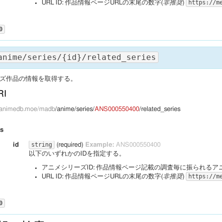
https://m
URL ID: 作品情報ページURLの末尾の数字(
非推奨
)
 
VA"
,

""
": 
,

g
""
: 
,

""
ies_id
": 
"ANS001259000"
": 
,

,

nese_english
0
""
ゆ式 特典映像 にゃにゃ式 予告編　・予告編/「猫ににゃりました」"
": 
,

,

h
""
VA"
": 
,

ji_hepburn
""
": 
,

ji_macron
""
anime/series/{id}/related_series
": 
,

""
ies_id
": 
": 
,

"ANS001259100"
,

rk
""
ゆ式 特典映像 にゃにゃ式"
,

ズ作品の情報を取得する。
VA"
": 
,

"1"
": 
,

dia
""
RI
,

"その 素敵な奇跡を…"
,

"アニメアワード投票用データ　／　年間パーフェクト・データ(AWD+APDY)"
,

""
ies_id
": 
"ANS001259600"
,

ps://mediaarts-db.jp/an/anime_series/9487"
pi.animedb.moe/madb
,

/anime/series/
ANS000550400
/related_series
""
の妹がこんなに可愛いわけがない。 ショートムービー"
,

": 
,

r
""
VA"
 
,

""
rs
": 
,

echa
""
,

""
string
id
(required)
Example:
ANS000550400
ies_id
": 
"ANS002000100"
,

: 
""
以下のいずれかのIDを指定する。
爺"
,

劇場"
アニメシリーズID: 作品情報ページ記載の調査毎に振られるア
: 
,

"http://json-schema.org/draft-04/schema#"
": 
,

"2"
https://m
,

URL ID: 作品情報ページURLの末尾の数字(
非推奨
)
ject"
,

"その 特別な日に…"
,

imeSeries"
,

""
": 
{

,

""
0
": 
,

r
""
ber"
,

 
,

""
n
": 
"URL ID"
": 
,

echa
""