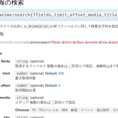
報の検索
,

""
es_id
": 
{

: 
""
: 
,

"http://json-schema.org/draft-04/schema#"
ng"
,

,

imeSeriesList"
n
anime/search{?fields,limit,offset,media,title
": 
"アニメシリーズID"
,

ject"
,

"ARIA The OVA ～ARIETTA～"
": 
,

"3"
": 
{

_id
": 
{

": 
eries_id
"ANS000600600"
,

"その 透明な少女と…"
AnimeSeries
ラメータ以外にも
: 
{

が持つフィールドに対して検索文字列を指
ng"
,

,

""
ber"
,

n
": 
"アニメ作品ID"
,

""
RI
n
": 
"取得件数"
,

"ARIAThe ORIGINATION"
": 
,

r
""
": 
eries_id
 
,

"ANS000607300"
""
pi.animedb.moe/madb
/anime/search?
fields=
&
limit=
&
offset=
&
media=
&
title=
&
star
ng"
,

": 
,

echa
""
ber"
,

n
": 
"メディア"
,

""
n
": 
"取得開始位置"
rs
,

: 
"ARIA The ORIGINATION Special Navigetion"
""
": 
eries_id
"ANS000628100"
ng"
,

string
fields
(optional)
ber"
,

n
": 
"タイトル"
,
取得するフィールド 複数の場合は
区切りで指定。省略時は全て
": 
,

"4"
n
": 
"最大取得件数"
,

"ARIA The NATURAL"
,

"その 届かない手紙は…"
{

number
limit
(optional)
Default:
500
": 
eries_id
,

"ANS000706200"
""
ng"
,

最大取得件数
,

""
ay"
,

n
": 
"タイトル よみがな"
": 
,

r
""
n
": 
"取得結果の`AnimeSeries`の配列"
number
offset
(optional)
Default:
0
,

 
"ARIA The NATURAL その再び出逢える奇跡に…[プロモーション]"
,

""
 
{

取得開始位置
": 
eries_id
": 
,

"ANS008008900"
echa
""
ng"
,

,

""
string
media
(optional)
n
": 
"開始年月日"
: 
""
,
メディア 複数の場合は
区切りで指定。


TV
TVスペシャル
OVA
劇場
イベント
個人制作
そ
Choices:
ng"
,

": 
,

"5"
n
": 
"終了年月日"
,

"その あるはずのない島へ…"
string
title
(optional)