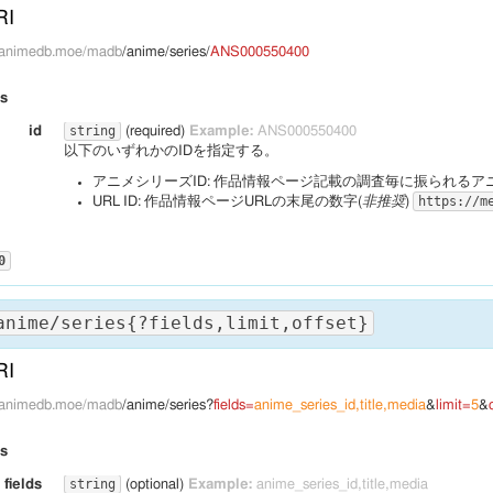
RI
pi.animedb.moe/madb
/anime/series/
ANS000550400
rs
string
id
(required)
Example:
ANS000550400
以下のいずれかのIDを指定する。
アニメシリーズID: 作品情報ページ記載の調査毎に振られるア
https://m
URL ID: 作品情報ページURLの末尾の数字(
非推奨
)
0
anime/series{?fields,limit,offset}
 
application/json
RI
pi.animedb.moe/madb
/anime/series?
fields=
anime_series_id,title,media
&
limit=
5
&
rs
": 
,

ies_id
"ANS000550400"
string
fields
(optional)
Example:
anime_series_id,title,media
": 
,

k_id
"ANT000550400"