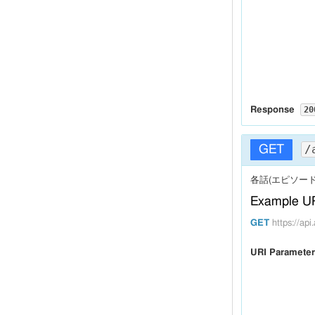
  "
": 
media
  "
": 
title
"A
  "
title_kana
  "
start_date
  "
"
end_date
  "
": 
airtime
  "
broadcast
  "
number_ep
  "
":
network
  "
": 
,
term
""
20
Response
  "
production
  "
production
Headers
  "
":
original
/
GET
  "
":
director
  "
": 
staff
"
:
Content-Type
,

enoo"
各話(エピソー
  "
staff_autho
  "
": 
cast
"
Example U
Body
村ちなみ　／
  "
": 
music
GET
https://a
{

  "
episode_tit
  "
  "
total_count
description
URI Paramete
  "
": 
  "
offset
": 
7
,
story
""
  "
": 
,

  "
limit
5
main_char
  "
": 
  "
result
[

character_
    {

  "
main_mec
  "
      "
anime_ser
": 
sound
"
  "
      "
title
": 
"ア
original_m