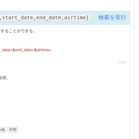
,start_date,end_date,airtime}
検索を実行
定することができる。
t_date=
&
end_date=
&
airtime=
Hide
取得。
の他
不明