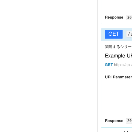
  "
      "
media
": 
":
"O
eirin_no
},

  "
eirin_ratin
    {

  "
"
copyright
  "
      "
anime_ser
title_japa
20
Response
  "
      "
title
": 
"ゆ
title_englis
  "
      "
media
": 
"O
title_roma
Body
},

  "
title_roma
/
GET
    {

  "
title_alias
  "
      "
anime_ser
related_wo
[

  "
      "
title
": 
": 
"ゆ
,

tag
""
  {

関連するシリー
  "
      "
media
": 
": 
"O
,

note
""
    "
episode
},

  "
master_me
Example U
    "
": 
title
    {

  "
": 
source
    "
": 
staff
  "
      "
anime_ser
": 
url
"htt
GET
https://a
    "
": 
cast
}
      "
title
": 
"俺
    "
characte
      "
media
": 
"O
    "
":
story
URI Paramete
},

    "
main_m
    {

Schema
    "
": 
note
      "
anime_ser
    "
"
source
      "
title
": 
"花咲
},

{

      "
media
": 
"
  {

  "
"
$schema
}

    "
episode
  "
": 
type
"ob
    "
": 
title
  "
": 
title
"An
}
    "
": 
staff
  "
properties
    "
": 
cast
    "
url_id
": 
{

20
Response
    "
characte
      "
type
": 
"num
Schema
    "
":
story
      "
descriptio
    "
main_m