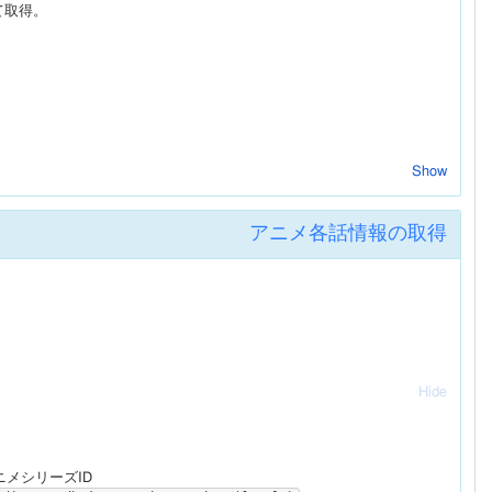
て取得。
Show
アニメ各話情報の取得
ン]古賀誠　／　[美術]西川淳一郎　／　[音楽]Choro Club feat. S
,

3　／　A300012839　／　A300003020　／　A300010875"
【アリシア】大原さやか　／　【アイ】水橋かおり　／　【アリア社長】西
,

 Nino"
Hide
ニメシリーズID