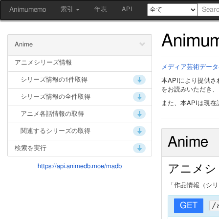
Animumemo
索引
年表
API
Animu
Anime
アニメシリーズ情報
メディア芸術データ
シリーズ情報の1件取得
本APIにより提供
をお読みいただき、
シリーズ情報の全件取得
また、本APIは現
アニメ各話情報の取得
関連するシリーズの取得
Anime
検索を実行
https://api.animedb.moe/madb
アニメシ
「作品情報（シリ
/
GET