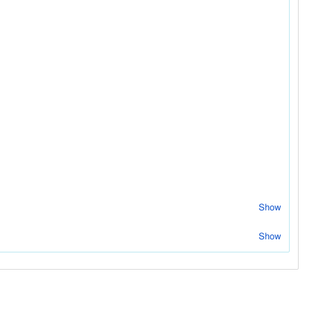
Show
Show
t_date=20000101-20051231