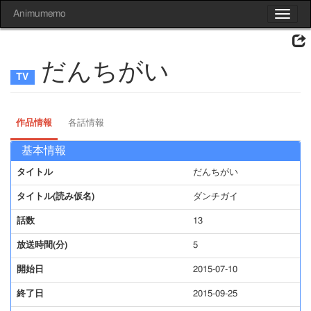
Animumemo
Toggle
navigat
だんちがい
作品情報
各話情報
基本情報
タイトル
だんちがい
タイトル(読み仮名)
ダンチガイ
話数
13
放送時間(分)
5
開始日
2015-07-10
終了日
2015-09-25