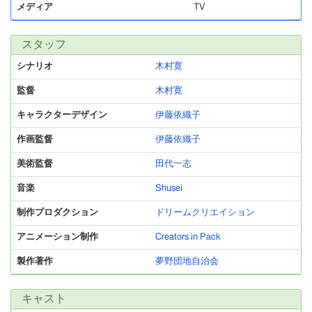
メディア
TV
スタッフ
シナリオ
木村寛
監督
木村寛
キャラクターデザイン
伊藤依織子
作画監督
伊藤依織子
美術監督
田代一志
音楽
Shusei
制作プロダクション
ドリームクリエイション
アニメーション制作
Creators in Pack
製作著作
夢野団地自治会
キャスト