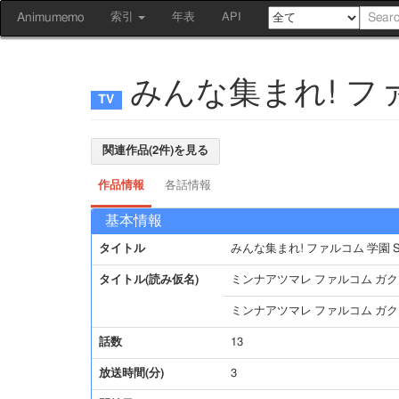
Animumemo
索引
年表
API
みんな集まれ! ファ
関連作品(2件)を見る
作品情報
各話情報
基本情報
タイトル
みんな集まれ! ファルコム 学園 
タイトル(読み仮名)
ミンナアツマレ ファルコム ガク
ミンナアツマレ ファルコム ガ
話数
13
放送時間(分)
3