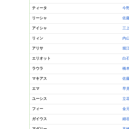
ティータ
今
リーシャ
佐
アイシャ
三
リィン
内
アリサ
堀
エリオット
白
ラウラ
橋
マキアス
佐
エマ
早
ユーシス
立
フィー
金
ガイウス
細