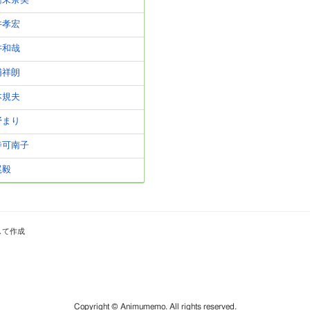
橋未奈美
井孝宏
井和哉
浦祥朗
本規夫
野まり
寺可南子
尾毅
して作成
Copyright © Animumemo. All rights reserved.