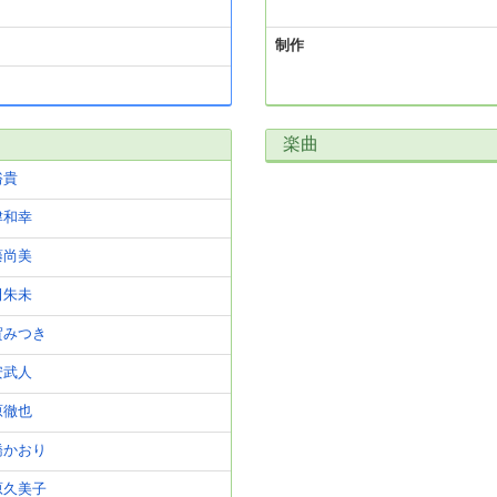
制作
楽曲
裕貴
津和幸
藤尚美
田朱未
賀みつき
安武人
原徹也
橋かおり
原久美子