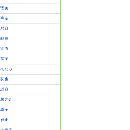
野宏美
藤利奈
上枝織
山昂輝
江由衣
石涼子
本ちなみ
藤拓也
見沙織
花慎之介
元寿子
谷佳正