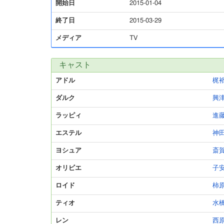
開始日
2015-01-04
終了日
2015-03-29
メディア
TV
キャスト
アドル
梶
ダルク
興
ラッピィ
進
エステル
神
ヨシュア
斎
オリビエ
子
ロイド
柿
ティオ
水
レン
西