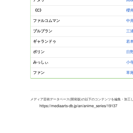
アダリー
高
《C》
櫻
ファルコムマン
中
ブルブラン
三
ギャランドゥ
若
ポリン
日
みっしぃ
小
ファン
草
メディア芸術データベース(開発版)の以下のコンテンツを編集・加工
https://mediaarts-db.jp/an/anime_series/19137