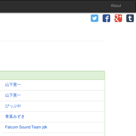
About
山下憲一
山下憲一
ぴっぷや
青葉みずき
Falcom Sound Team jdk