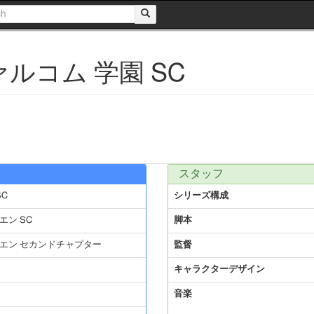
ルコム 学園 SC
スタッフ
SC
シリーズ構成
エン SC
脚本
クエン セカンドチャプター
監督
キャラクターデザイン
音楽