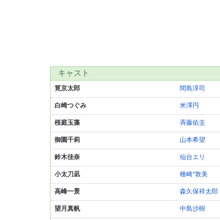
キャスト
筧京太郎
間島淳司
白崎つぐみ
米澤円
桜庭玉藻
斉藤佑圭
御園千莉
山本希望
鈴木佳奈
仙台エリ
小太刀凪
種崎*敦美
高峰一景
森久保祥太郎
望月真帆
中島沙樹