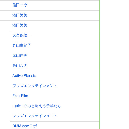
信田ユウ
池田繁美
池田繁美
大久保修一
丸山由紀子
峯山佳実
高山八大
Active Planets
フッズエンタテインメント
Felix Film
白崎つぐみと迷える子羊たち
フッズエンタテインメント
DMM.comラボ