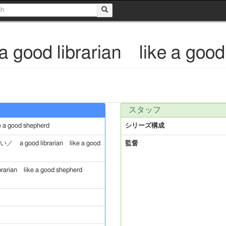
 librarian like a good 
スタッフ
 good shepherd
シリーズ構成
od librarian like a good
監督
n like a good shepherd