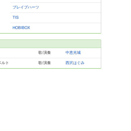
ブレイブハーツ
TIS
HOBIBOX
歌/演奏
中恵光城
ベルト
歌/演奏
西沢はぐみ