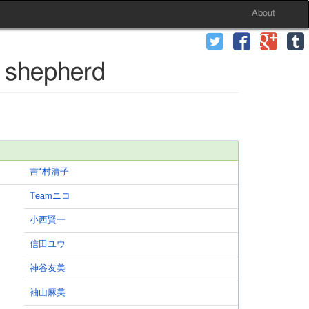
About
shepherd
吉*村清子
Teamニコ
小西賢一
信田ユウ
神谷友美
袖山麻美