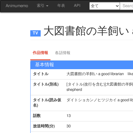
Animumemo
索引
年表
API
大図書館の羊飼い a good
作品情報
各話情報
基本情報
タイトル
大図書館の羊飼い a good librarian like a
タイトル(別名)
[タイトル(改行を含む)]大図書館の羊飼い／ a go
shepherd
タイトル(読み仮
ダイトショカンノヒツジカイ a good libraria
名)
話数
13
放送時間(分)
30