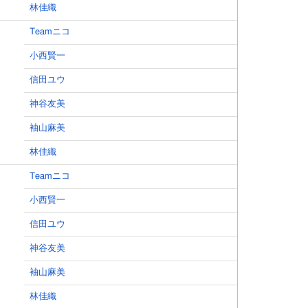
林佳織
Teamニコ
小西賢一
信田ユウ
神谷友美
袖山麻美
林佳織
Teamニコ
小西賢一
信田ユウ
神谷友美
袖山麻美
林佳織