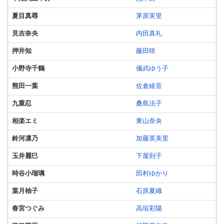
夏目真尋
茅原実里
見吉奈央
内田真礼
押井知
藤田咲
小野寺千鶴
儀武ゆう子
熊田一葉
佐倉綾音
九重忍
桑島法子
相楽エミ
東山奈央
鈴河凛乃
加藤英美里
玉井麗巳
下屋則子
時谷小瑠璃
田村ゆかり
葉月柚子
石原夏織
春宮つぐみ
高垣彩陽