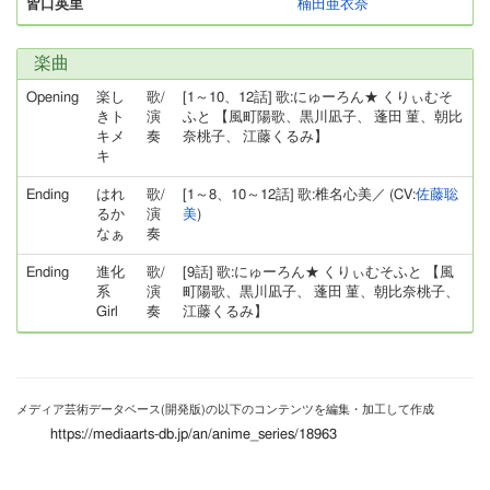
皆口英里
楠田亜衣奈
楽曲
Opening
楽し
歌/
[1～10、12話] 歌:にゅーろん★ くりぃむそ
きト
演
ふと 【風町陽歌、黒川凪子、 蓬田 菫、朝比
キメ
奏
奈桃子、 江藤くるみ】
キ
Ending
はれ
歌/
[1～8、10～12話] 歌:椎名心美／ (CV:
佐藤聡
るか
演
美
)
なぁ
奏
Ending
進化
歌/
[9話] 歌:にゅーろん★ くりぃむそふと 【風
系
演
町陽歌、黒川凪子、 蓬田 菫、朝比奈桃子、
Girl
奏
江藤くるみ】
メディア芸術データベース(開発版)の以下のコンテンツを編集・加工して作成
https://mediaarts-db.jp/an/anime_series/18963