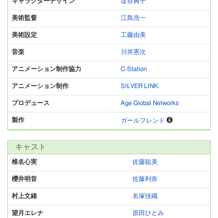
キャラクターデザイン
堤谷典子
美術監督
江島浩一
美術設定
工藤由美
音楽
川井憲次
アニメーション制作協力
C-Station
アニメーション制作
SILVER LINK.
プロデュース
Age Global Networks
製作
ガールフレンド
キャスト
椎名心実
佐藤聡美
櫻井明音
佐藤利奈
村上文緒
名塚佳織
望月エレナ
原田ひとみ