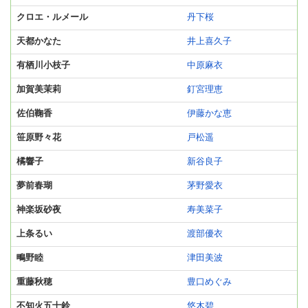
クロエ・ルメール
丹下桜
天都かなた
井上喜久子
有栖川小枝子
中原麻衣
加賀美茉莉
釘宮理恵
佐伯鞠香
伊藤かな恵
笹原野々花
戸松遥
橘響子
新谷良子
夢前春瑚
茅野愛衣
神楽坂砂夜
寿美菜子
上条るい
渡部優衣
鴫野睦
津田美波
重藤秋穂
豊口めぐみ
不知火五十鈴
悠木碧