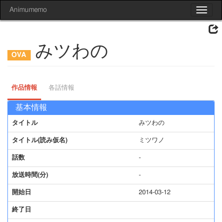
Animumemo
Toggle
navigat
みツわの
作品情報
各話情報
基本情報
タイトル
みツわの
タイトル(読み仮名)
ミツワノ
話数
-
放送時間(分)
-
開始日
2014-03-12
終了日