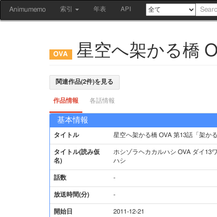
Animumemo
索引
年表
API
星空へ架かる橋 O
関連作品(2件)を見る
作品情報
各話情報
基本情報
タイトル
星空へ架かる橋 OVA 第13話「架か
タイトル(読み仮
ホシゾラヘカカルハシ OVA ダイ13
名)
ハシ
話数
-
放送時間(分)
-
開始日
2011-12-21