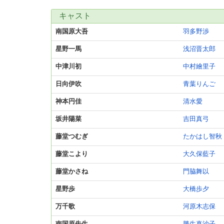
キャスト
南国原大吾
羽多野渉
星野一馬
浅沼晋太郎
中津川初
中村繪里子
日向伊吹
青葉りんご
神本円佳
清水愛
坂井陽菜
吉田真弓
藤堂つむぎ
たかはし智秋
藤堂こより
大久保藍子
藤堂かさね
門脇舞以
星野歩
大橋歩夕
万千歌
河原木志保