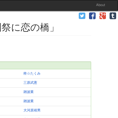
About
学園祭に恋の橋」
柊☆たくみ
三原武憲
雑波業
雑波業
大河原靖男