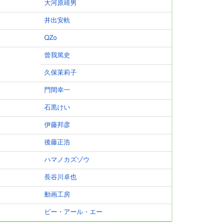
大河原靖男
井出安軌
QZo
曾我篤史
久保茉莉子
門間幸一
石黒けい
伊藤邦彦
後藤正浩
ハマノカズゾウ
長谷川卓也
動画工房
ビー・アール・エー