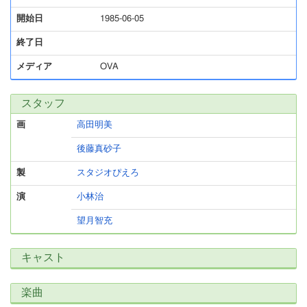
開始日
1985-06-05
終了日
メディア
OVA
スタッフ
画
高田明美
後藤真砂子
製
スタジオぴえろ
演
小林治
望月智充
キャスト
楽曲