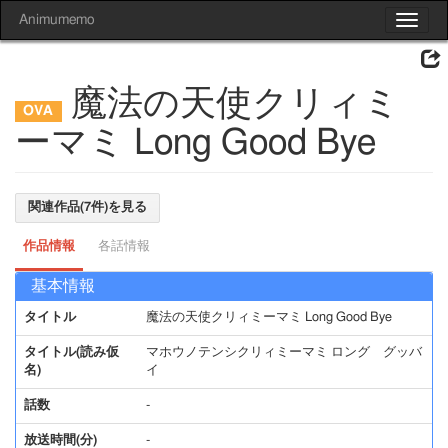
Animumemo
Toggle
navigat
魔法の天使クリィミ
ーマミ Long Good Bye
関連作品(7件)を見る
作品情報
各話情報
基本情報
タイトル
魔法の天使クリィミーマミ Long Good Bye
タイトル(読み仮
マホウノテンシクリィミーマミ ロング グッバ
名)
イ
話数
-
放送時間(分)
-