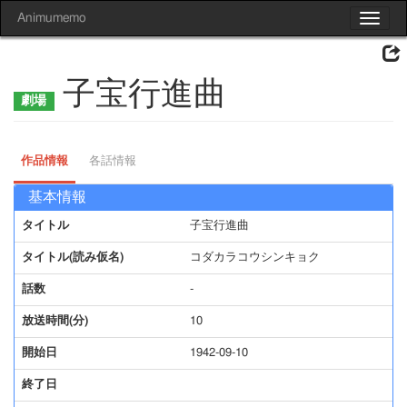
Animumemo
Toggle
navigat
子宝行進曲
作品情報
各話情報
基本情報
タイトル
子宝行進曲
タイトル(読み仮名)
コダカラコウシンキョク
話数
-
放送時間(分)
10
開始日
1942-09-10
終了日