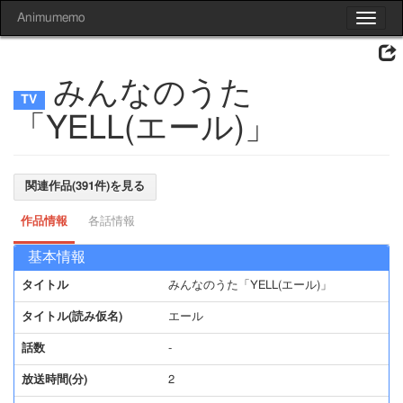
Animumemo
Toggle
navigat
みんなのうた
「YELL(エール)」
関連作品(391件)を見る
作品情報
各話情報
基本情報
タイトル
みんなのうた「YELL(エール)」
タイトル(読み仮名)
エール
話数
-
放送時間(分)
2