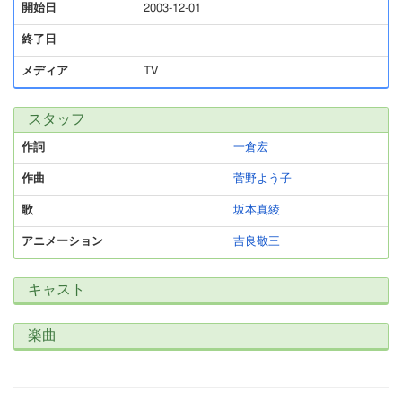
開始日
2003-12-01
終了日
メディア
TV
スタッフ
作詞
一倉宏
作曲
菅野よう子
歌
坂本真綾
アニメーション
吉良敬三
キャスト
楽曲