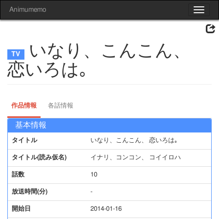
Animumemo
Toggle
navigat
いなり、こんこん、
恋いろは｡
作品情報
各話情報
基本情報
タイトル
いなり、こんこん、 恋いろは｡
タイトル(読み仮名)
イナリ、コンコン、 コイイロハ
話数
10
放送時間(分)
-
開始日
2014-01-16