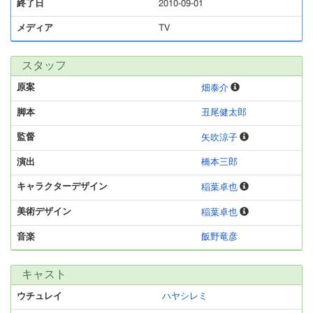
終了日
2010-09-01
メディア
TV
スタッフ
原案
畑泰介
脚本
丑尾健太郎
監督
矢吹涼子
演出
橋本三郎
キャラクターデザイン
稲葉卓也
美術デザイン
稲葉卓也
音楽
飯野竜彦
キャスト
ウチュレイ
ハヤシレミ