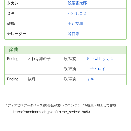
タカシ
浅沼晋太郎
ミキ
ババヒロミ
雄馬
中西英樹
ナレーター
谷口節
楽曲
Ending
われは海の子
歌/演奏
ミキ with タカシ
歌/演奏
ウチュレイ
Ending
故郷
歌/演奏
ミキ
メディア芸術データベース(開発版)の以下のコンテンツを編集・加工して作成
https://mediaarts-db.jp/an/anime_series/18053